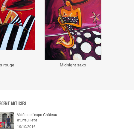
s rouge
Midnight saxo
ter au panier
Ajouter au panier
ECENT ARTICLES
Vidéo de l'expo Château
d'Orfeuillette
19/10/2016