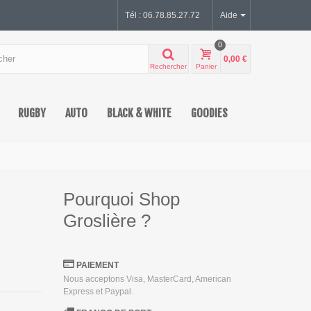
Tél : 06.78.85.27.72
Aide
0
0,00 €
Rechercher
Panier
RUGBY
AUTO
BLACK & WHITE
GOODIES
Pourquoi Shop
Groslière ?
PAIEMENT
Nous acceptons Visa, MasterCard, American
Express et Paypal.