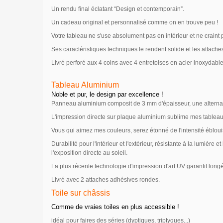
Un rendu final éclatant “Design et contemporain”.
Un cadeau original et personnalisé comme on en trouve peu !
Votre tableau ne s'use absolument pas en intérieur et ne craint 
Ses caractéristiques techniques le rendent solide et les attach
Livré perforé aux 4 coins avec 4 entretoises en acier inoxydabl
Tableau Aluminium
Noble et pur, le design par excellence !
Panneau aluminium composit de 3 mm d'épaisseur, une alternat
L'impression directe sur plaque aluminium sublime mes tablea
Vous qui aimez mes couleurs, serez étonné de l'intensité éblou
Durabilité pour l'intérieur et l'extérieur, résistante
à la lumière e
l'exposition directe au soleil.
La plus récente technologie d'impression d'art UV garantit longév
Livré avec 2 attaches adhésives rondes.
Toile sur châssis
Comme de vraies toiles en plus accessible !
idéal pour faires des séries (dyptiques, triptyques...)