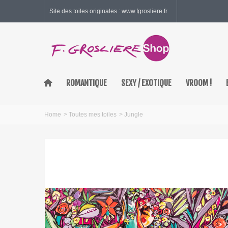
Site des toiles originales : www.fgrosliere.fr
ROMANTIQUE
SEXY / EXOTIQUE
VROOM !
Home
>
Toutes mes toiles
>
Jungle