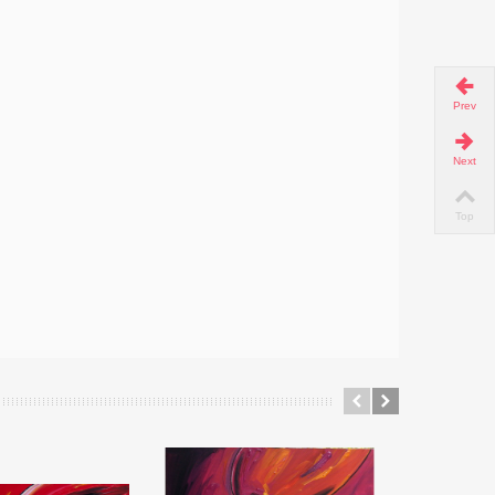
Prev
Next
Top