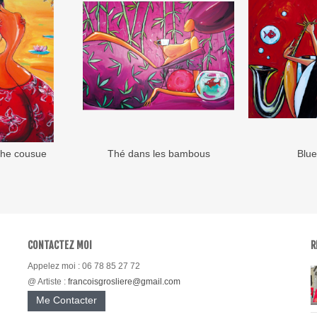
che cousue
Thé dans les bambous
Blue
 au panier
Ajouter au panier
Ajou
CONTACTEZ MOI
R
Appelez moi : 06 78 85 27 72
@ Artiste :
francoisgrosliere@gmail.com
Me Contacter