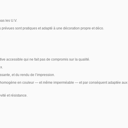
pas les U.V.
es prévues sont pratiques et adapté à une décoration propre et déco.
e
ive accessible qui ne fait pas de compromis
sur la qualité.
ux.
issante,
et du rendu de l’impression.
t homogène en couleur — et même imperméable — et par conséquent adaptée aux inté
ité et résistance.