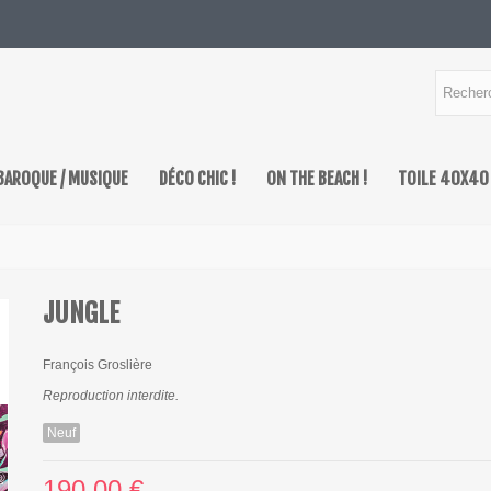
BAROQUE / MUSIQUE
DÉCO CHIC !
ON THE BEACH !
TOILE 40X40
JUNGLE
François Groslière
Reproduction interdite.
Neuf
190,00 €