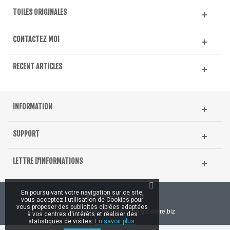
TOILES ORIGINALES
CONTACTEZ MOI
RECENT ARTICLES
INFORMATION
SUPPORT
LETTRE D'INFORMATIONS
En poursuivant votre navigation sur ce site,
vous acceptez l'utilisation de Cookies pour
vous proposer des publicités ciblées adaptées
Copyright 2016-2019 by Shop.grosliere.biz
à vos centres d'intérêts et réaliser des
statistiques de visites.
En savoir plus.