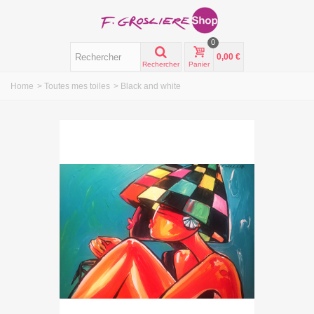
0
0,00 €
Rechercher
Panier
Home
>
Toutes mes toiles
>
Black and white